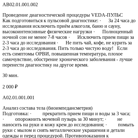
АВ02.01.001.002
Проведение диагностической процедуры VEDA-ПУЛЬС
Как подготовиться к пульсовой диагностике: · За 24 часа до
исследования исключить приём алкоголя, баню и сауну,
высокоинтенсивные физические нагрузки · Полноценный
ночной сон не менее 7-8 часов · Исключить прием пищи за
2-3 часа до исследования · Не пить чай, кофе, не курить за
2-3 часа до исследования. Пить только чистую воду! Если
есть симптомы ОРВИ, повышенная температура, плохое
самочувствие, обострение хронического заболевания - лучше
перенести диагностику на другое время.
30 мин.
2 000 ₽
А02.01.001.001
Анализ состава тела (биоимпедансметрия)
Подготовка: · прекратить прием пищи и воды за 3 часа;
· опорожнить мочевой пузырь за 30 минут; · не
наносить на руки и кожу крем до исследования; · помыть
руки с мылом и снять металлические украшения и детали
одежды и перед процедурой. Противопоказания к