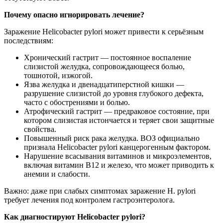
Почему опасно игнорировать лечение?
Заражение Helicobacter pylori может привести к серьёзным
последствиям:
Хронический гастрит — постоянное воспаление
слизистой желудка, сопровождающееся болью,
тошнотой, изжогой.
Язва желудка и двенадцатиперстной кишки —
разрушение слизистой до уровня глубокого дефекта,
часто с обострениями и болью.
Атрофический гастрит — предраковое состояние, при
котором слизистая истончается и теряет свои защитные
свойства.
Повышенный риск рака желудка. ВОЗ официально
признала Helicobacter pylori канцерогенным фактором.
Нарушение всасывания витаминов и микроэлементов,
включая витамин B12 и железо, что может приводить к
анемии и слабости.
Важно: даже при слабых симптомах заражение H. pylori
требует лечения под контролем гастроэнтеролога.
Как диагностируют Helicobacter pylori?