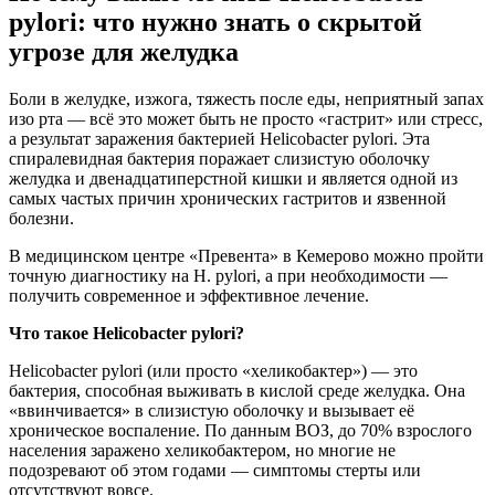
pylori: что нужно знать о скрытой
угрозе для желудка
Боли в желудке, изжога, тяжесть после еды, неприятный запах
изо рта — всё это может быть не просто «гастрит» или стресс,
а результат заражения бактерией Helicobacter pylori. Эта
спиралевидная бактерия поражает слизистую оболочку
желудка и двенадцатиперстной кишки и является одной из
самых частых причин хронических гастритов и язвенной
болезни.
В медицинском центре «Превента» в Кемерово можно пройти
точную диагностику на H. pylori, а при необходимости —
получить современное и эффективное лечение.
Что такое Helicobacter pylori?
Helicobacter pylori (или просто «хеликобактер») — это
бактерия, способная выживать в кислой среде желудка. Она
«ввинчивается» в слизистую оболочку и вызывает её
хроническое воспаление. По данным ВОЗ, до 70% взрослого
населения заражено хеликобактером, но многие не
подозревают об этом годами — симптомы стерты или
отсутствуют вовсе.